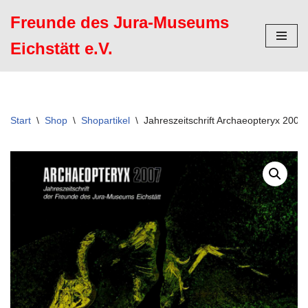
Freunde des Jura-Museums
Zum
Eichstätt e.V.
Inhalt
springen
Start
\
Shop
\
Shopartikel
\
Jahreszeitschrift Archaeopteryx 2007