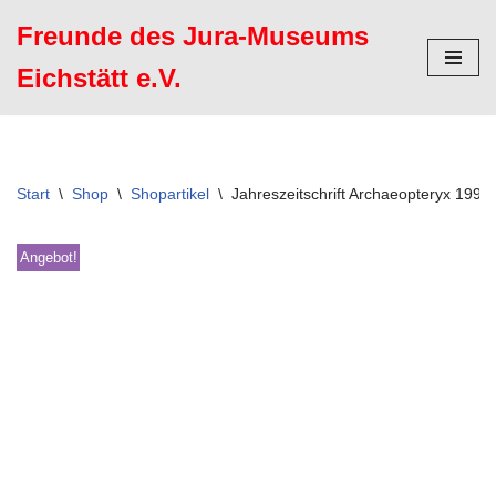
Freunde des Jura-Museums
Zum
Eichstätt e.V.
Inhalt
springen
Start
\
Shop
\
Shopartikel
\
Jahreszeitschrift Archaeopteryx 1996
Angebot!