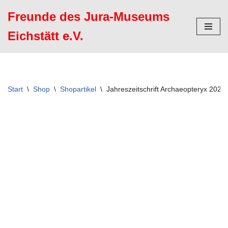
Freunde des Jura-Museums
Zum
Eichstätt e.V.
Inhalt
springen
Start
\
Shop
\
Shopartikel
\
Jahreszeitschrift Archaeopteryx 2020