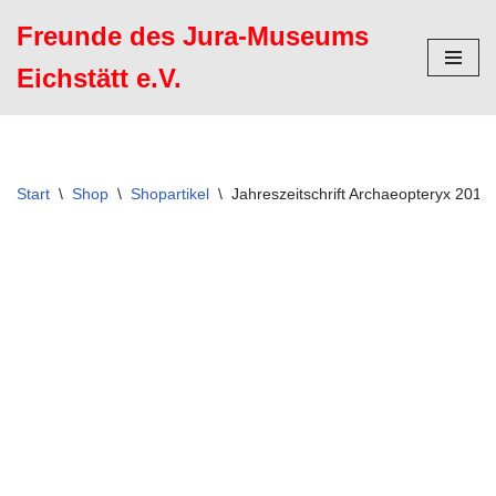
Freunde des Jura-Museums
Zum
Eichstätt e.V.
Inhalt
springen
Start
\
Shop
\
Shopartikel
\
Jahreszeitschrift Archaeopteryx 2015