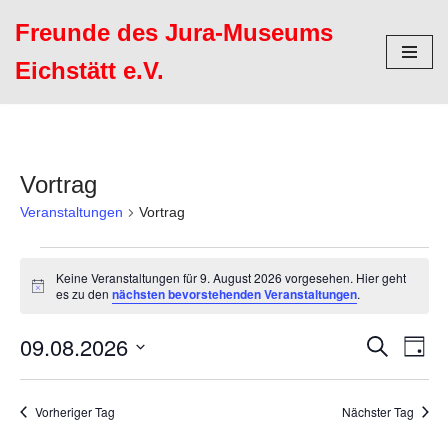
Freunde des Jura-Museums
Zum
Eichstätt e.V.
Inhalt
springen
Vortrag
Veranstaltungen
Vortrag
Keine Veranstaltungen für 9. August 2026 vorgesehen. Hier geht
Hinweis
es zu den
nächsten bevorstehenden Veranstaltungen
.
09.08.2026
Verans
Ver
Suche
Tag
Datum
Ans
Suche
wählen.
Nav
Vorheriger Tag
Nächster Tag
und