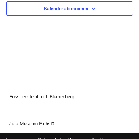
Ansich
Kalender abonnieren
Naviga
Fossiliensteinbruch Blumenberg
Jura-Museum Eichstätt